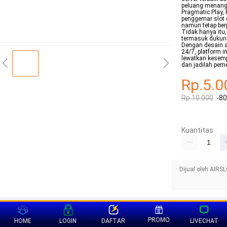
peluang menang 
Pragmatic Play,
penggemar slot 
namun tetap be
Tidak hanya itu
termasuk dukung
Dengan desain a
24/7, platform
lewatkan kesemp
dan jadilah pem
Rp.5.0
Rp.10.000
-8
Kuantitas
Dijual oleh AIR
PROMO
HOME
LOGIN
DAFTAR
LIVECHAT